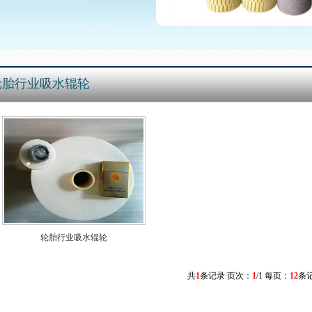
轮胎行业吸水辊轮
轮胎行业吸水辊轮
共
1
条记录 页次：
1
/1 每页：
12
条